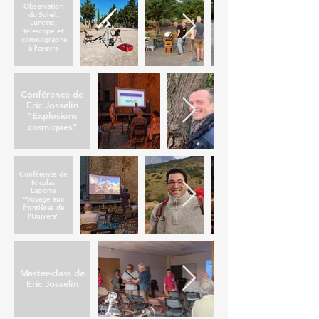
Observation
du Soleil.
Lunette,
télescope et
coronographe
à l'œuvre
Conférence de
Eric Josselin
"Explosions
cosmiques"
Conférence de
Nicolas
Laporte
"Voyage aux
frontières de
l'Univers"
Master-class de
Eric Josselin