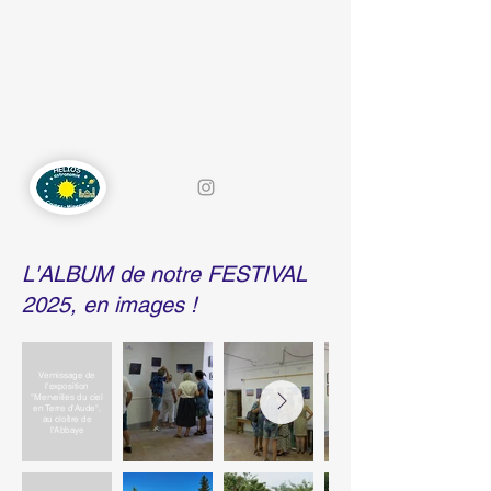
HELIOS-
ASTRONOMIE
L'ALBUM de notre FESTIVAL
2025, en images !
Vernissage de
l'exposition
"Merveilles du ciel
en Terre d'Aude",
au cloître de
l'Abbaye