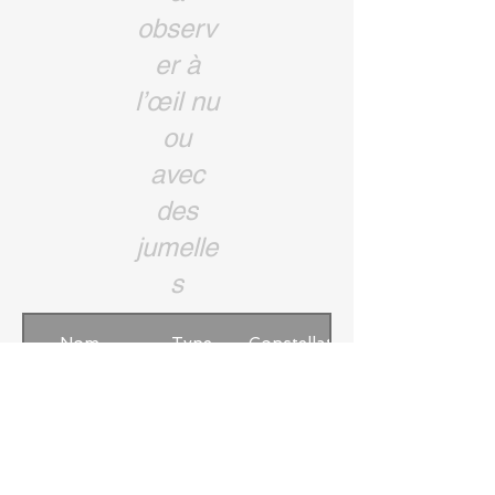
observ
er à
l’œil nu
ou
avec
des
jumelle
s
Nom
Type
Constellation
NGC884 et
Ouvert
Persée
NGC869