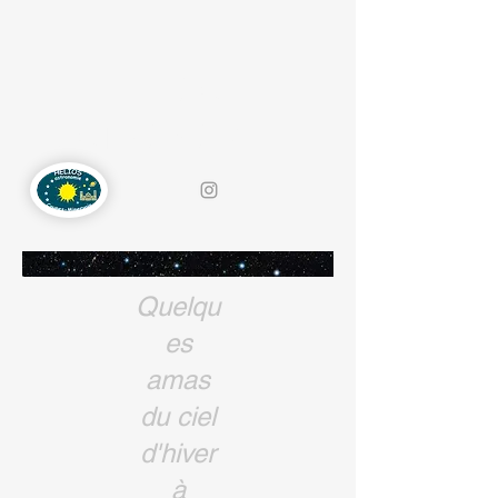
HELIOS-
ASTRONOMIE
Quelqu
es
amas
du ciel
d'hiver
à